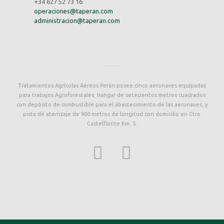
+34 627 52 73 16
operaciones@taperan.com
administracion@taperan.com
Tratamientos Agrícolas Aéreos Perán posee cinco aeronaves equipadas
para trabajos Agroforestales, hangar de setecientos metros cuadrados
con depósito de combustible para el abastecimiento de las aeronaves, y
pista de aterrizaje de 900 metros de longitud con domicilio en Ctra.
Castelflorite Km. 5.