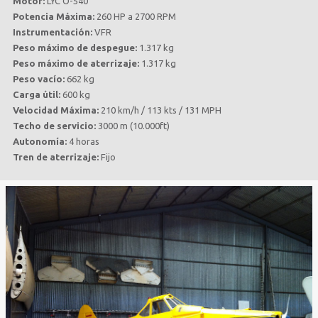
Motor:
LYC O-540
Potencia Máxima:
260 HP a 2700 RPM
Instrumentación:
VFR
Peso máximo de despegue:
1.317 kg
Peso máximo de aterrizaje:
1.317 kg
Peso vacío:
662 kg
Carga útil:
600 kg
Velocidad Máxima:
210 km/h / 113 kts / 131 MPH
Techo de servicio:
3000 m (10.000ft)
Autonomía:
4 horas
Tren de aterrizaje:
Fijo