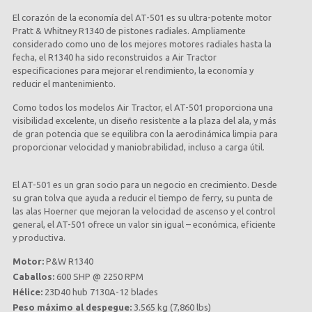
El corazón de la economía del AT-501 es su ultra-potente motor
Pratt & Whitney R1340 de pistones radiales. Ampliamente
considerado como uno de los mejores motores radiales hasta la
fecha, el R1340 ha sido reconstruidos a Air Tractor
especificaciones para mejorar el rendimiento, la economía y
reducir el mantenimiento.
Como todos los modelos Air Tractor, el AT-501 proporciona una
visibilidad excelente, un diseño resistente a la plaza del ala, y más
de gran potencia que se equilibra con la aerodinámica limpia para
proporcionar velocidad y maniobrabilidad, incluso a carga útil.
El AT-501 es un gran socio para un negocio en crecimiento. Desde
su gran tolva que ayuda a reducir el tiempo de ferry, su punta de
las alas Hoerner que mejoran la velocidad de ascenso y el control
general, el AT-501 ofrece un valor sin igual – económica, eficiente
y productiva.
Motor:
P&W R1340
Caballos:
600 SHP @ 2250 RPM
Hélice:
23D40 hub 7130A-12 blades
Peso máximo al despegue:
3.565 kg (7,860 lbs)