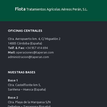
Flota
Tratamientos Agrícolas Aéreos Perán, S.L.
OFICINAS CENTRALES
Ctra. Aeropuerto km. 4, C/ Miguelón 2
14005 Córdoba (España)
Telf. & Fax:
+34 957 414 694
Mail:
operaciones@taperan.com
administracion@taperan.com
NUESTRAS BASES
Base 1
Ctra. Castelflorite km 5,
Sariñena – Huesca (España)
Base 2
Ctra. Playa de la Marquesa S/N
Deltebre – Tarragona (España)