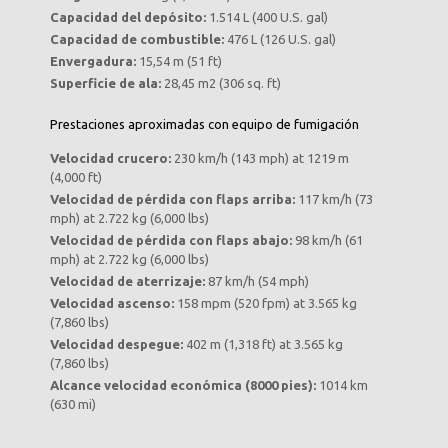
Capacidad del depósito:
1.514 L (400 U.S. gal)
Capacidad de combustible:
476 L (126 U.S. gal)
Envergadura:
15,54 m (51 ft)
Superficie de ala:
28,45 m2 (306 sq. ft)
Prestaciones aproximadas con equipo de fumigación
Velocidad crucero:
230 km/h (143 mph) at 1219 m
(4,000 ft)
Velocidad de pérdida con flaps arriba:
117 km/h (73
mph) at 2.722 kg (6,000 lbs)
Velocidad de pérdida con flaps abajo:
98 km/h (61
mph) at 2.722 kg (6,000 lbs)
Velocidad de aterrizaje:
87 km/h (54 mph)
Velocidad ascenso:
158 mpm (520 fpm) at 3.565 kg
(7,860 lbs)
Velocidad despegue:
402 m (1,318 ft) at 3.565 kg
(7,860 lbs)
Alcance velocidad económica (8000 pies):
1014 km
(630 mi)