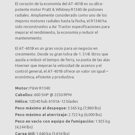
El corazón de la economía del AT-401B es su ultra-
potente motor Pratt & Whitney R1340 de pistones
radiales. Ampliamente considerado como uno de los
mejores motores radiales hasta la fecha, el R1340 ha
sido reconstruidos a Air Tractor especificaciones para
mejorar el rendimiento, la economía y reducir el
mantenimiento.
El AT-401B es un gran socio para un negocio en
crecimiento. Desde su gran tolva de 1. 514l. litros que
ayuda a reducir el tiempo de ferry, su punta de las alas
Hoerner que mejoran la velocidad de ascenso y el
control general, el AT-401B ofrece un valor sin igual –
económica, eficiente y productiva.
Motor:
P&W R1340
Caballos:
600 SHP @ 2250 RPM
Hélice:
12D40 hub 6101A-12 blades
Peso máximo al despegue:
3.565 kg (7,860 lbs)
Peso máximo al aterrizaje:
2.722 kg (6,000 lbs)
Peso en vacío con equipo de fumigación:
1.925 kg
(4,244 lbs)
Carga útil:
1.640 kg (3,616 lbs)