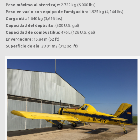
Peso máximo al aterrizaje:
2.722 kg (6,000 lbs)
Peso en vacío con equipo de fumigación:
1.925 kg (4,244 lbs)
Carga útil:
1.640 kg (3,616 lbs)
Capacidad del depósito:
(500 U.S. gal)
Capacidad de combustible:
476 L (126 U.S. gal)
Envergadura:
15,84 m (52 ft)
Superficie de ala:
29,01 m2 (312 sq. ft)