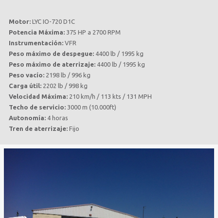
Motor:
LYC IO-720 D1C
Potencia Máxima:
375 HP a 2700 RPM
Instrumentación:
VFR
Peso máximo de despegue:
4400 lb / 1995 kg
Peso máximo de aterrizaje:
4400 lb / 1995 kg
Peso vacío:
2198 lb / 996 kg
Carga útil:
2202 lb / 998 kg
Velocidad Máxima:
210 km/h / 113 kts / 131 MPH
Techo de servicio:
3000 m (10.000ft)
Autonomía:
4 horas
Tren de aterrizaje:
Fijo