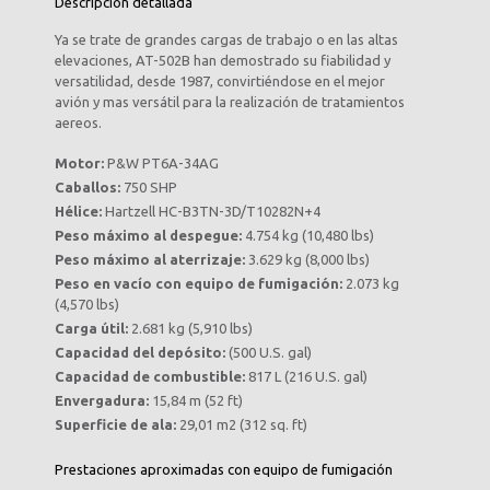
Descripción detallada
Ya se trate de grandes cargas de trabajo o en las altas
elevaciones, AT-502B han demostrado su fiabilidad y
versatilidad, desde 1987, convirtiéndose en el mejor
avión y mas versátil para la realización de tratamientos
aereos.
Motor:
P&W PT6A-34AG
Caballos:
750 SHP
Hélice:
Hartzell HC-B3TN-3D/T10282N+4
Peso máximo al despegue:
4.754 kg (10,480 lbs)
Peso máximo al aterrizaje:
3.629 kg (8,000 lbs)
Peso en vacío con equipo de fumigación:
2.073 kg
(4,570 lbs)
Carga útil:
2.681 kg (5,910 lbs)
Capacidad del depósito:
(500 U.S. gal)
Capacidad de combustible:
817 L (216 U.S. gal)
Envergadura:
15,84 m (52 ft)
Superficie de ala:
29,01 m2 (312 sq. ft)
Prestaciones aproximadas con equipo de fumigación